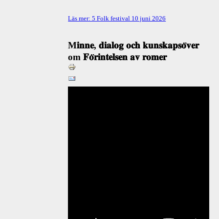
Läs mer: 5 Folk festival 10 juni 2026
M𝐢𝐧𝐧𝐞, 𝐝𝐢𝐚𝐥𝐨𝐠 𝐨𝐜𝐡 𝐤𝐮𝐧𝐬𝐤𝐚𝐩𝐬𝐨̈𝐯𝐞𝐫
om 𝐅𝐨̈𝐫𝐢𝐧𝐭𝐞𝐥𝐬𝐞𝐧 𝐚𝐯 𝐫𝐨𝐦𝐞𝐫