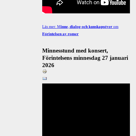
Läs mer: M𝐢𝐧𝐧𝐞, 𝐝𝐢𝐚𝐥𝐨𝐠 𝐨𝐜𝐡 𝐤𝐮𝐧𝐬𝐤𝐚𝐩𝐬𝐨̈𝐯𝐞𝐫 om
𝐅𝐨̈𝐫𝐢𝐧𝐭𝐞𝐥𝐬𝐞𝐧 𝐚𝐯 𝐫𝐨𝐦𝐞𝐫
Minnesstund med konsert,
Förintelsens minnesdag 27 januari
2026