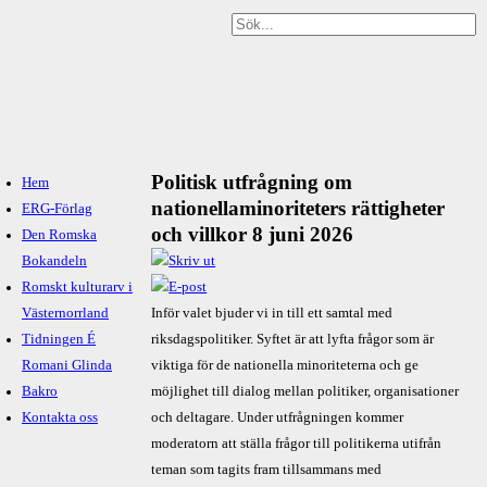
Politisk utfrågning om
Hem
nationellaminoriteters rättigheter
ERG-Förlag
och villkor 8 juni 2026
Den Romska
Bokandeln
Romskt kulturarv i
Västernorrland
Inför valet bjuder vi in till ett samtal med
Tidningen É
riksdagspolitiker. Syftet är att lyfta frågor som är
Romani Glinda
viktiga för de nationella minoriteterna och ge
Bakro
möjlighet till dialog mellan politiker, organisationer
Kontakta oss
och deltagare. Under utfrågningen kommer
moderatorn att ställa frågor till politikerna utifrån
teman som tagits fram tillsammans med