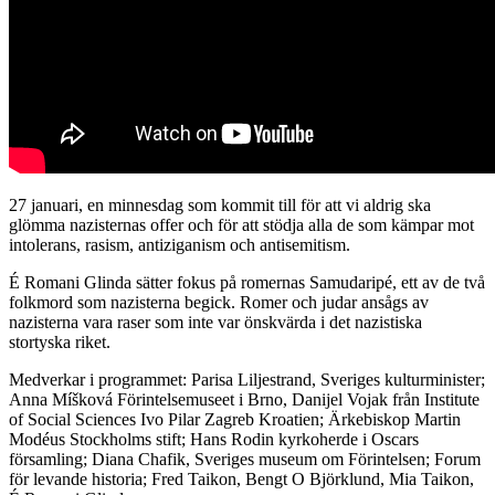
27 januari, en minnesdag som kommit till för att vi aldrig ska
glömma nazisternas offer och för att stödja alla de som kämpar mot
intolerans, rasism, antiziganism och antisemitism.
É Romani Glinda sätter fokus på romernas Samudaripé, ett av de två
folkmord som nazisterna begick. Romer och judar ansågs av
nazisterna vara raser som inte var önskvärda i det nazistiska
stortyska riket.
Medverkar i programmet: Parisa Liljestrand, Sveriges kulturminister;
Anna Míšková Förintelsemuseet i Brno, Danijel Vojak från Institute
of Social Sciences Ivo Pilar Zagreb Kroatien; Ärkebiskop Martin
Modéus Stockholms stift; Hans Rodin kyrkoherde i Oscars
församling; Diana Chafik, Sveriges museum om Förintelsen; Forum
för levande historia; Fred Taikon, Bengt O Björklund, Mia Taikon,