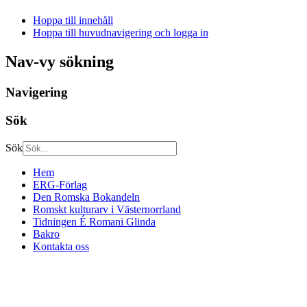
Hoppa till innehåll
Hoppa till huvudnavigering och logga in
Nav-vy sökning
Navigering
Sök
Sök
Hem
ERG-Förlag
Den Romska Bokandeln
Romskt kulturarv i Västernorrland
Tidningen É Romani Glinda
Bakro
Kontakta oss