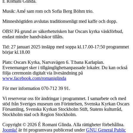
É Romani Glinda.
Musik: Amé sam rom och Sofia Berg Böhm trio.
Minneshögtiden avslutas traditionsenligt med kaffe och dopp.
OBS! På grund av säkerhetsrisken har Oscars kyrka väskförbud,
endast mindre handväskor tillåts.
Tid: 27 januari 2025 insläpp med soppa kl.17.00-17:50 programmet
börjar kl.18.00
Plats: Oscars Kyrka, Narvavägen 6. T:bana Karlaplan.
Evenemanget sker i tillgänglighetsanpassade lokaler. Du kan också
följa ceremonin digitalt via livesändning på
www.facebook.com/romaniglinda
För mer information 070-712 39 91.
Vi reserverar oss för ändringar i programmet. I samarbete och med
stöd från Sveriges museum om Förintelsen, Svenska Kyrkan Oscars
Församling, Svenska Kyrkan Stockholm Stift, Statens kulturråd,
Stockholm stad och Region Stockholm.
Copyright © 2026 É Romani Glinda. Alla rättigheter förbehållna.
Joomla!
är fri programvara publicerad under
GNU General Public