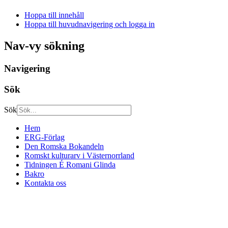
Hoppa till innehåll
Hoppa till huvudnavigering och logga in
Nav-vy sökning
Navigering
Sök
Sök
Hem
ERG-Förlag
Den Romska Bokandeln
Romskt kulturarv i Västernorrland
Tidningen É Romani Glinda
Bakro
Kontakta oss