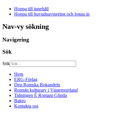
Hoppa till innehåll
Hoppa till huvudnavigering och logga in
Nav-vy sökning
Navigering
Sök
Sök
Hem
ERG-Förlag
Den Romska Bokandeln
Romskt kulturarv i Västernorrland
Tidningen É Romani Glinda
Bakro
Kontakta oss