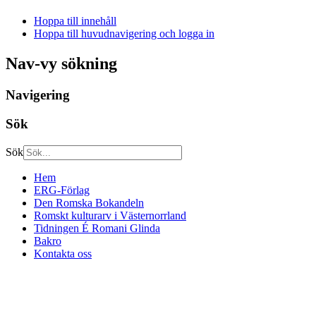
Hoppa till innehåll
Hoppa till huvudnavigering och logga in
Nav-vy sökning
Navigering
Sök
Sök
Hem
ERG-Förlag
Den Romska Bokandeln
Romskt kulturarv i Västernorrland
Tidningen É Romani Glinda
Bakro
Kontakta oss