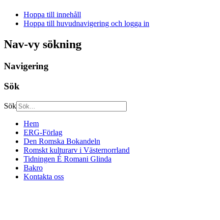
Hoppa till innehåll
Hoppa till huvudnavigering och logga in
Nav-vy sökning
Navigering
Sök
Sök
Hem
ERG-Förlag
Den Romska Bokandeln
Romskt kulturarv i Västernorrland
Tidningen É Romani Glinda
Bakro
Kontakta oss