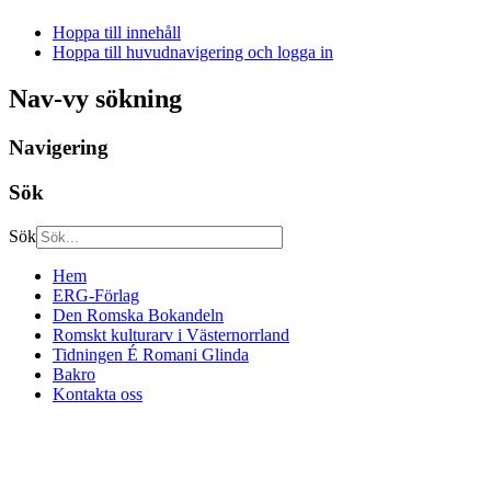
Hoppa till innehåll
Hoppa till huvudnavigering och logga in
Nav-vy sökning
Navigering
Sök
Sök
Hem
ERG-Förlag
Den Romska Bokandeln
Romskt kulturarv i Västernorrland
Tidningen É Romani Glinda
Bakro
Kontakta oss