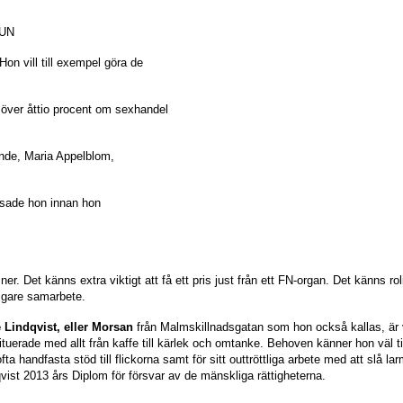
 UN
n vill till exempel göra de
i över åttio procent om sexhandel
ande, Maria Appelblom,
, sade hon innan hon
ner. Det känns extra viktigt att få ett pris just från ett FN-organ. Det känns rol
ligare samarbete.
e Lindqvist, eller Morsan
från Malmskillnadsgatan som hon också kallas, är va
ituerade med allt från kaffe till kärlek och omtanke. Behoven känner hon väl till
fta handfasta stöd till flickorna samt för sitt outtröttliga arbete med att slå
vist 2013 års Diplom för försvar av de mänskliga rättigheterna.