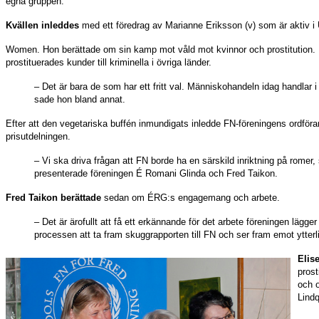
egna gruppen.
Kvällen inleddes
med ett föredrag av Marianne Eriksson (v) som är aktiv i
Women. Hon berättade om sin kamp mot våld mot kvinnor och prostitution. Ho
prostituerades kunder till kriminella i övriga länder.
– Det är bara de som har ett fritt val. Människohandeln idag handlar 
sade hon bland annat.
Efter att den vegetariska buffén inmundigats inledde FN-föreningens ordför
prisutdelningen.
– Vi ska driva frågan att FN borde ha en särskild inriktning på romer
presenterade föreningen É Romani Glinda och Fred Taikon.
Fred Taikon berättade
sedan om ÉRG:s engagemang och arbete.
– Det är ärofullt att få ett erkännande för det arbete föreningen lägger 
processen att ta fram skuggrapporten till FN och ser fram emot ytter
Elis
prost
och o
Lindq