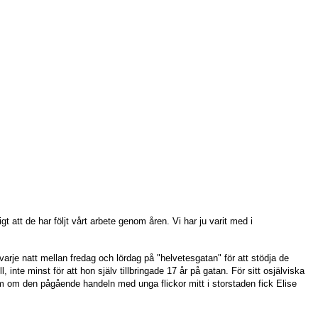
igt att de har följt vårt arbete genom åren. Vi har ju varit med i
rje natt mellan fredag och lördag på "helvetesgatan" för att stödja
de
, inte minst för att hon själv tillbringade 17 år på gatan. För sitt osjälviska
 larm om den pågående handeln med unga flickor mitt i storstaden fick Elise