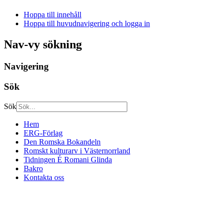
Hoppa till innehåll
Hoppa till huvudnavigering och logga in
Nav-vy sökning
Navigering
Sök
Sök
Hem
ERG-Förlag
Den Romska Bokandeln
Romskt kulturarv i Västernorrland
Tidningen É Romani Glinda
Bakro
Kontakta oss