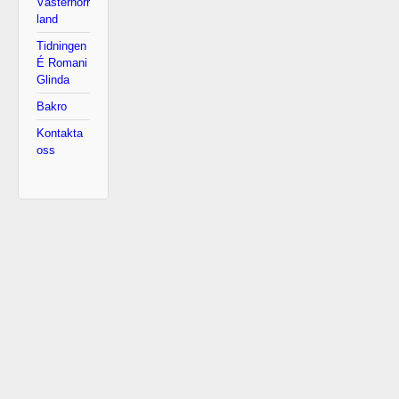
Västernorr
land
Tidningen
É Romani
Glinda
Bakro
Kontakta
oss